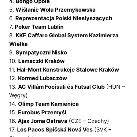
4.
Bongo Opole
5.
Wiślanie Wola Przemykowska
6.
Reprezentacja Polski Niesłyszących
7.
Poker Team Lublin
8.
KKF Caffaro Global System Kazimierza
Wielka
9.
Sympatyczni Nisko
10.
Łamaczki Kraków
11.
Hal-Mont Konstrukcje Stalowe Kraków
12.
Kormed Lubaczów
13.
AC Villám Focisuli és Futsal Club
(HUN –
Węgry)
14.
Olimp Team Kamienica
15.
Eurobus Przemyśl
16.
Ajax Joma Ostrava
(CZE – Czechy)
17.
Los Pacos Spišská Nová Ves
(SVK –