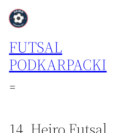
Przejdź
do
treści
FUTSAL
PODKARPACKI
14. Heiro Futsal