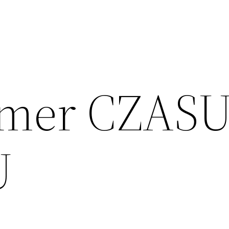
umer CZAS
U