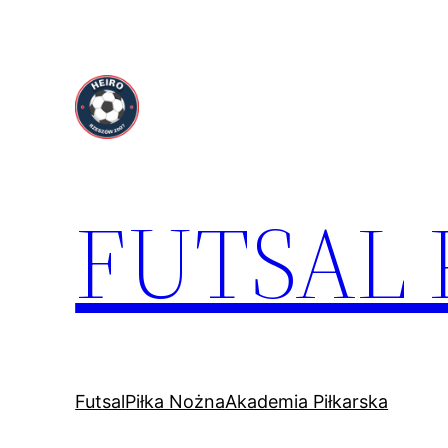
Przejdź
do
treści
FUTSAL
Futsal
Piłka Nożna
Akademia Piłkarska