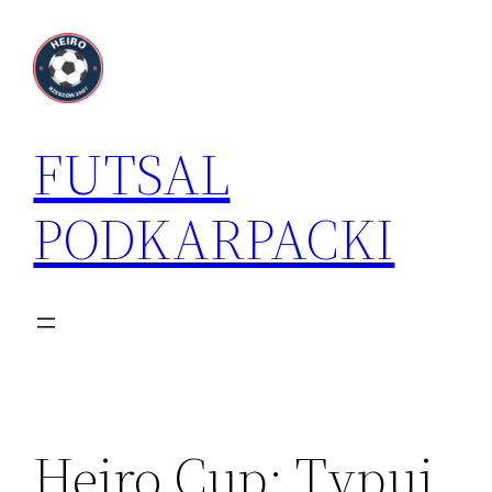
Przejdź
do
treści
FUTSAL
PODKARPACKI
Heiro Cup: Typuj