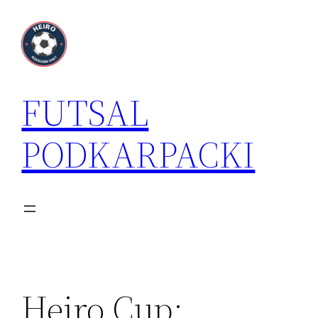
Przejdź
do
treści
FUTSAL
PODKARPACKI
Heiro Cup;