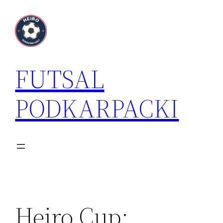
Przejdź
do
treści
FUTSAL
PODKARPACKI
Heiro Cup: