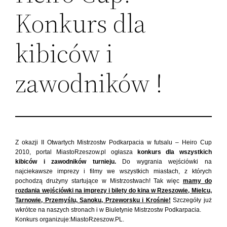
Konkurs dla
kibiców i
zawodników !
Z okazji II Otwartych Mistrzostw Podkarpacia w futsalu – Heiro Cup
2010, portal MiastoRzeszow.pl ogłasza
konkurs dla wszystkich
kibiców i zawodników turnieju.
Do wygrania wejściówki na
najciekawsze imprezy i filmy we wszystkich miastach, z których
pochodzą drużyny startujące w Mistrzostwach! Tak więc
mamy do
rozdania wejściówki na imprezy i bilety do kina w Rzeszowie, Mielcu,
Tarnowie, Przemyślu, Sanoku, Przeworsku i Krośnie!
Szczegóły już
wkrótce na naszych stronach i w Biuletynie Mistrzostw Podkarpacia.
Konkurs organizuje:MiastoRzeszow.PL.