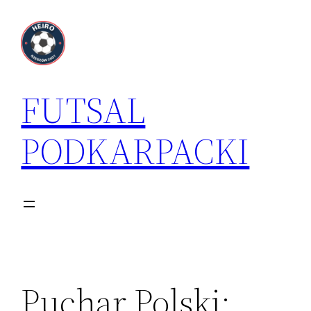
Przejdź
do
treści
FUTSAL
PODKARPACKI
Puchar Polski: