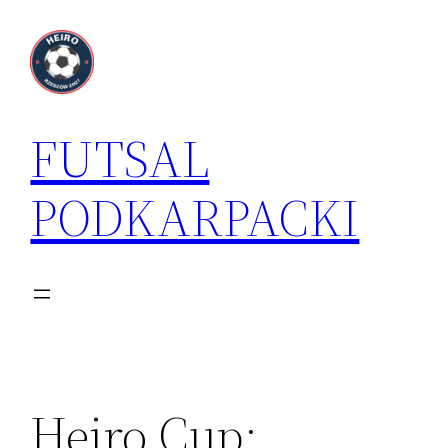
Przejdź
do
treści
FUTSAL
PODKARPACKI
Heiro Cup: