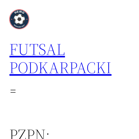
Przejdź
do
treści
FUTSAL
PODKARPACKI
PZPN: