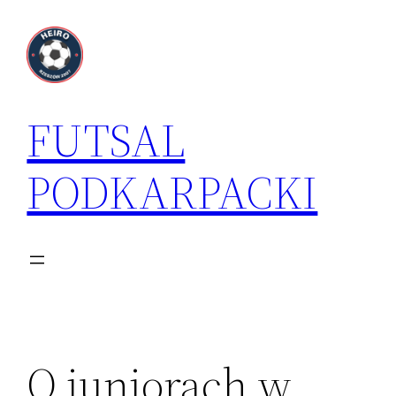
Przejdź
do
treści
FUTSAL
PODKARPACKI
O juniorach w