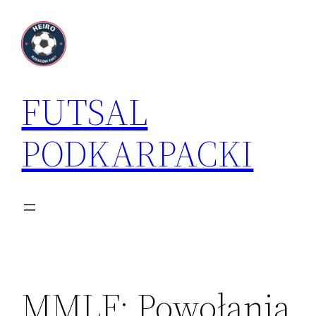
Przejdź
do
treści
FUTSAL
PODKARPACKI
MMLF: Powołania