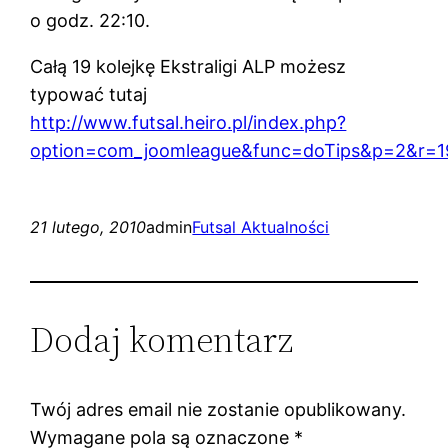
o godz. 22:10.
Całą 19 kolejkę Ekstraligi ALP możesz
typować tutaj
http://www.futsal.heiro.pl/index.php?
option=com_joomleague&func=doTips&p=2&r=1
21 lutego, 2010
admin
Futsal Aktualności
Dodaj komentarz
Twój adres email nie zostanie opublikowany.
Wymagane pola są oznaczone
*