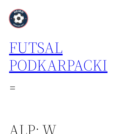
Przejdź
do
treści
FUTSAL
PODKARPACKI
ALP: W