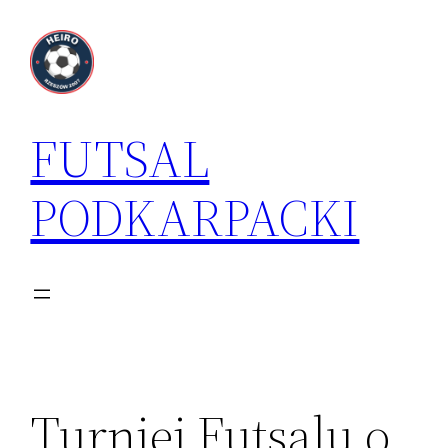
Przejdź
do
treści
FUTSAL
PODKARPACKI
Turniej Futsalu o