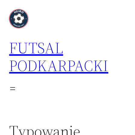
Przejdź
do
treści
FUTSAL
PODKARPACKI
Typowanie