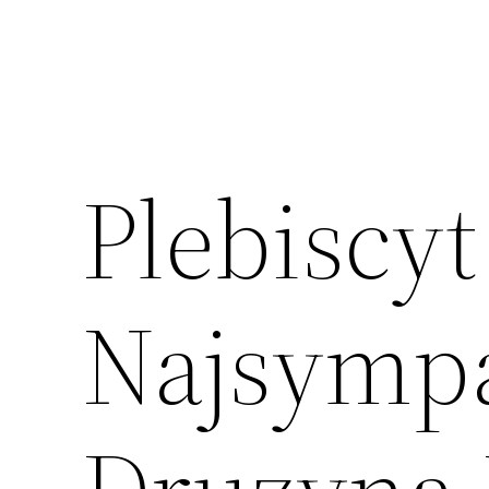
Plebiscy
Najsympa