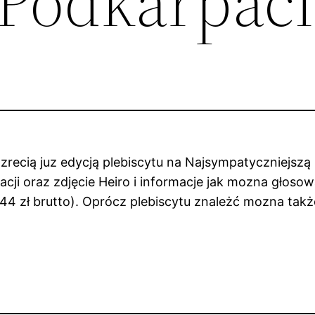
Podkarpaci
recią juz edycją plebiscytu na Najsympatyczniejszą
ji oraz zdjęcie Heiro i informacje jak mozna głosowa
 zł brutto). Oprócz plebiscytu znależć mozna także