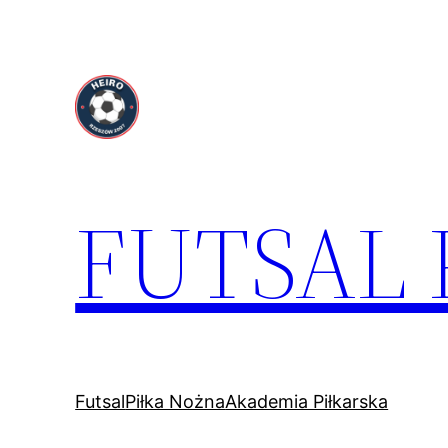
Przejdź
do
treści
FUTSAL
Futsal
Piłka Nożna
Akademia Piłkarska