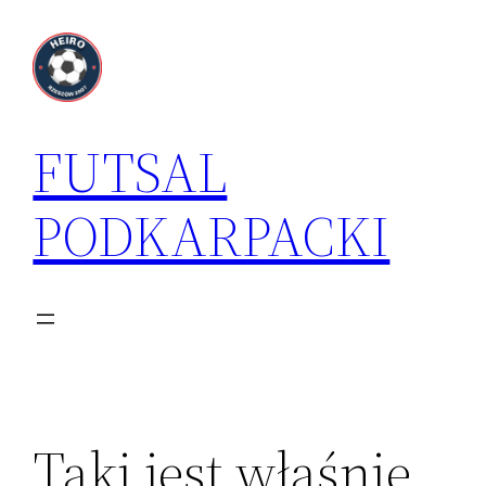
Przejdź
do
treści
FUTSAL
PODKARPACKI
Taki jest właśnie