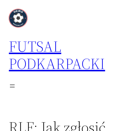
Przejdź
do
treści
FUTSAL
PODKARPACKI
RLF: Jak zgłosić