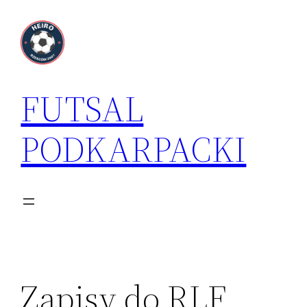
Przejdź
do
treści
FUTSAL
PODKARPACKI
Zapisy do RLF