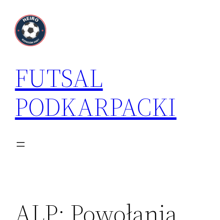
Przejdź
do
treści
FUTSAL
PODKARPACKI
ALP: Powołania