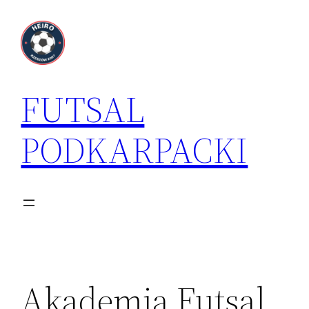
Przejdź
do
treści
FUTSAL
PODKARPACKI
Akademia Futsal