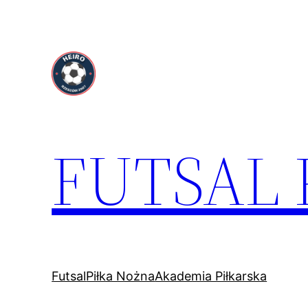
Przejdź
do
treści
FUTSAL
Futsal
Piłka Nożna
Akademia Piłkarska