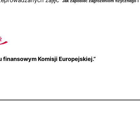
 przeprowadzanych zajęć
Jak zapobiec zagrożeniom fizycznego i
iu finansowym Komisji Europejskiej.”