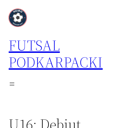
Przejdź
do
treści
FUTSAL
PODKARPACKI
U16: Debiut