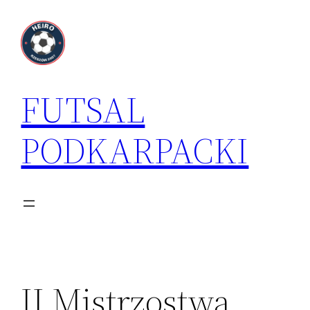
Przejdź
do
treści
FUTSAL
PODKARPACKI
II Mistrzostwa