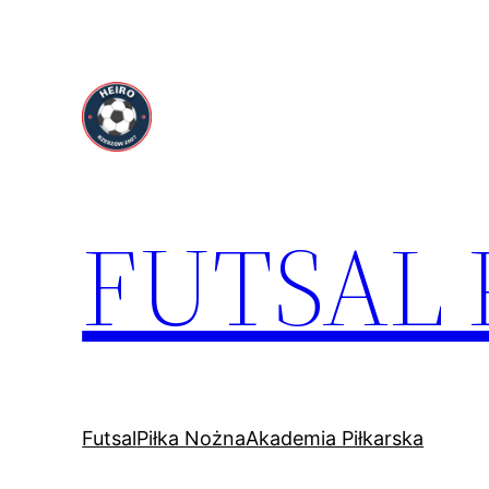
Przejdź
do
treści
FUTSAL
Futsal
Piłka Nożna
Akademia Piłkarska