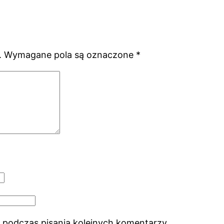
.
Wymagane pola są oznaczone
*
 podczas pisania kolejnych komentarzy.