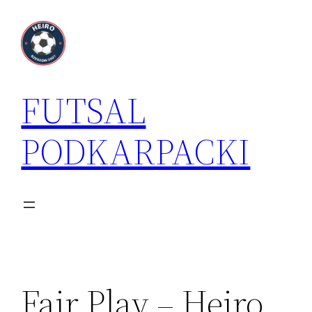
Przejdź
do
treści
FUTSAL
PODKARPACKI
Fair Play – Heiro