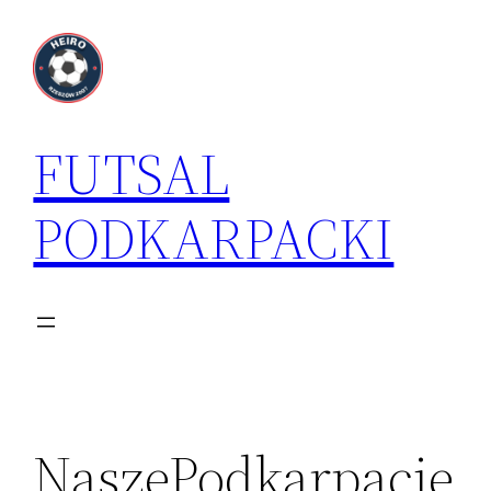
Przejdź
do
treści
FUTSAL
PODKARPACKI
NaszePodkarpacie