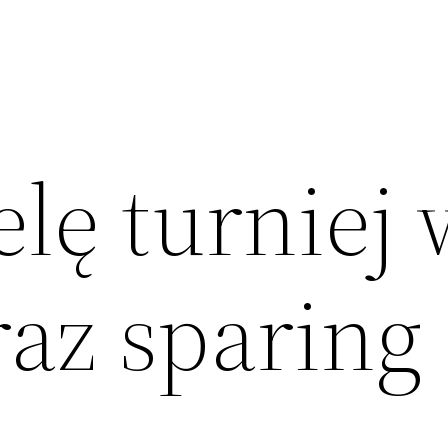
lę turniej 
raz sparing