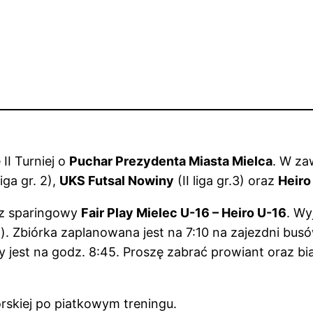
II Turniej o
Puchar Prezydenta Miasta Mielca
. W za
liga gr. 2),
UKS Futsal Nowiny
(II liga gr.3) oraz
Heir
cz sparingowy
Fair Play Mielec U-16 – Heiro U-16
. Wy
. Zbiórka zaplanowana jest na 7:10 na zajezdni bu
est na godz. 8:45. Proszę zabrać prowiant oraz biał
rskiej po piatkowym treningu.