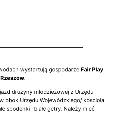
wodach wystartują gospodarze
Fair Play
o Rzeszów
.
jazd druzyny młodzieżowej z Urzędu
sów obok Urzędu Wojewódzkiego/ koscioła
e spodenki i białe getry. Należy mieć