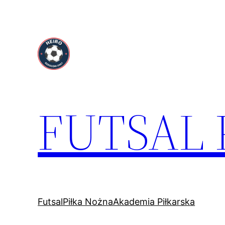
Przejdź
do
treści
FUTSAL
Futsal
Piłka Nożna
Akademia Piłkarska