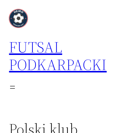
Przejdź
do
treści
FUTSAL
PODKARPACKI
Polski klub