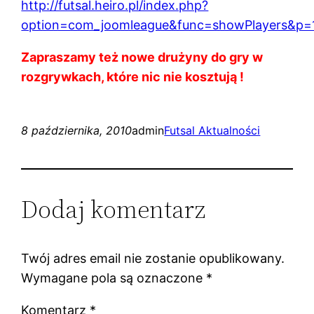
http://futsal.heiro.pl/index.php?
option=com_joomleague&func=showPlayers&p=1
Zapraszamy też nowe drużyny do gry w
rozgrywkach, które nic nie kosztują !
8 października, 2010
admin
Futsal Aktualności
Dodaj komentarz
Twój adres email nie zostanie opublikowany.
Wymagane pola są oznaczone
*
Komentarz
*