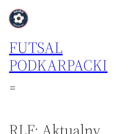
Przejdź
do
treści
FUTSAL
PODKARPACKI
RLF: Aktualny