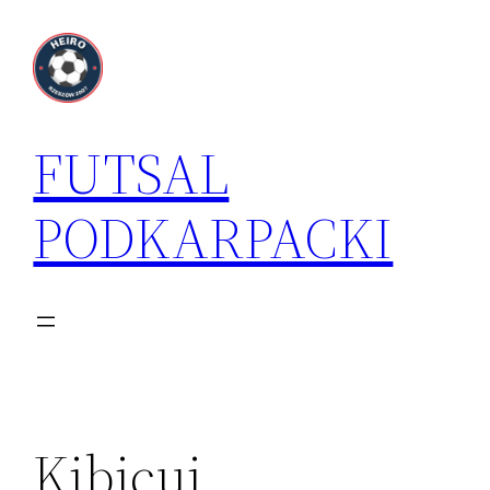
Przejdź
do
treści
FUTSAL
PODKARPACKI
Kibicuj