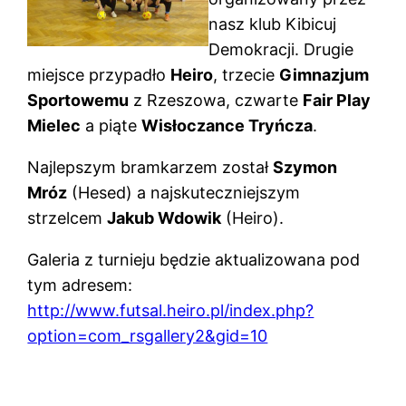
nasz klub Kibicuj
Demokracji. Drugie
miejsce przypadło
Heiro
, trzecie
Gimnazjum
Sportowemu
z Rzeszowa, czwarte
Fair Play
Mielec
a piąte
Wisłoczance Tryńcza
.
Najlepszym bramkarzem został
Szymon
Mróz
(Hesed) a najskuteczniejszym
strzelcem
Jakub Wdowik
(Heiro).
Galeria z turnieju będzie aktualizowana pod
tym adresem:
http://www.futsal.heiro.pl/index.php?
option=com_rsgallery2&gid=10