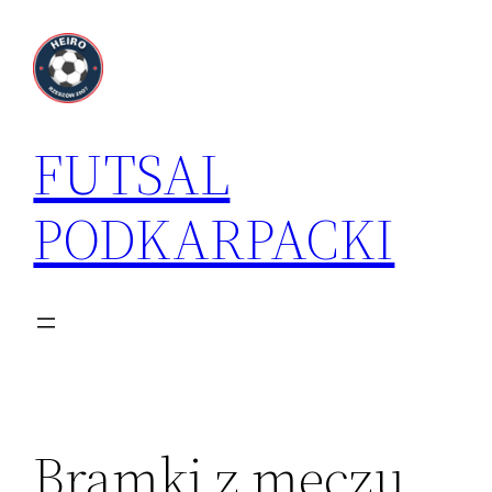
Przejdź
do
treści
FUTSAL
PODKARPACKI
Bramki z meczu