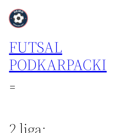
Przejdź
do
treści
FUTSAL
PODKARPACKI
2 liga: