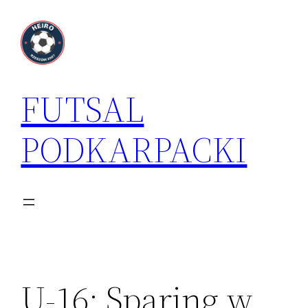
Przejdź
do
treści
FUTSAL
PODKARPACKI
U-16: Sparing w