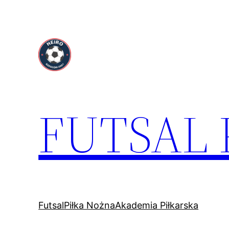
Przejdź
do
treści
FUTSAL
Futsal
Piłka Nożna
Akademia Piłkarska