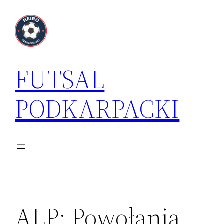
Przejdź
do
treści
FUTSAL
PODKARPACKI
ALP: Powołania