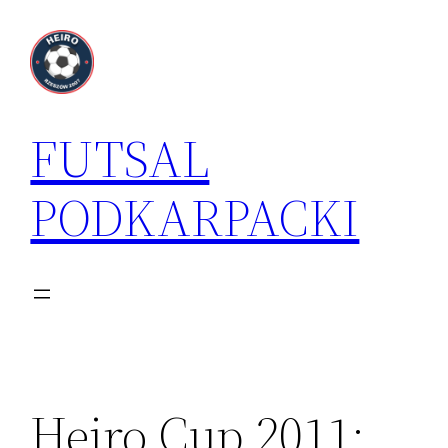
Przejdź
do
treści
FUTSAL
PODKARPACKI
Heiro Cup 2011: