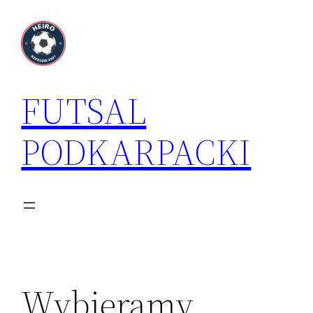
Przejdź
do
treści
FUTSAL
PODKARPACKI
Wybieramy