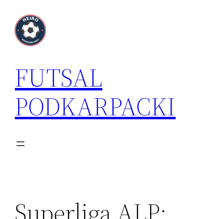
Przejdź
do
treści
FUTSAL
PODKARPACKI
Superliga ALP: