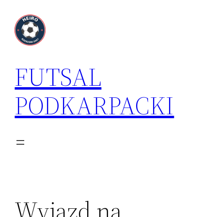
Przejdź
do
treści
FUTSAL
PODKARPACKI
Wyjazd na