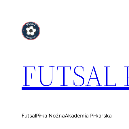
Przejdź
do
treści
FUTSAL
Futsal
Piłka Nożna
Akademia Piłkarska