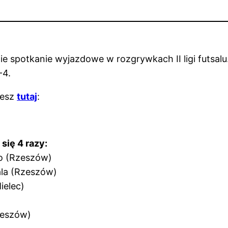
ie spotkanie wyjazdowe w rozgrywkach II ligi futsal
-4.
iesz
tutaj
:
się 4 razy:
ro (Rzeszów)
ala (Rzeszów)
ielec)
Rzeszów)