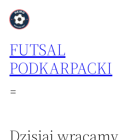
Przejdź
do
treści
FUTSAL
PODKARPACKI
Dzisiaj wracamy