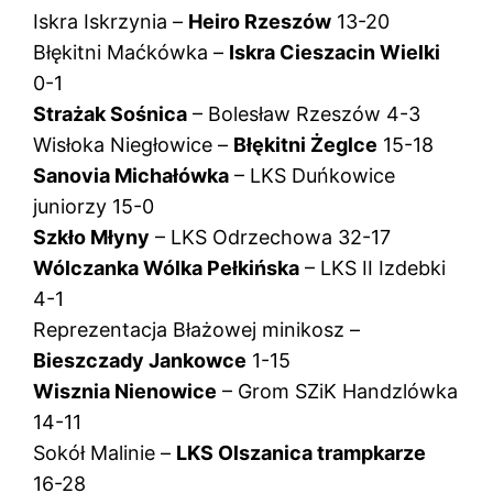
Iskra Iskrzynia –
Heiro Rzeszów
13-20
Błękitni Maćkówka –
Iskra Cieszacin Wielki
0-1
Strażak Sośnica
– Bolesław Rzeszów 4-3
Wisłoka Niegłowice –
Błękitni Żeglce
15-18
Sanovia Michałówka
– LKS Duńkowice
juniorzy 15-0
Szkło Młyny
– LKS Odrzechowa 32-17
Wólczanka Wólka Pełkińska
– LKS II Izdebki
4-1
Reprezentacja Błażowej minikosz –
Bieszczady Jankowce
1-15
Wisznia Nienowice
– Grom SZiK Handzlówka
14-11
Sokół Malinie –
LKS Olszanica trampkarze
16-28