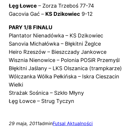
Łęg Łowce
– Zorza Trzeboś 77-74
Gacovia Gać –
KS Dzikowiec
9-12
PARY 1/8 FINAŁU
Plantator Nienadówka – KS Dzikowiec
Sanovia Michałówka – Błękitni Żeglce
Heiro Rzeszów – Bieszczady Jankowce
Wisznia Nienowice – Polonia POSiR Przemyśl
Błękitni Jaślany – LKS Olszanica (trampkarze)
Wólczanka Wólka Pełkińska – Iskra Cieszacin
Wielki
Strażak Sośnica – Szkło Młyny
Łęg Łowce – Strug Tyczyn
29 maja, 2011
admin
Futsal Aktualności