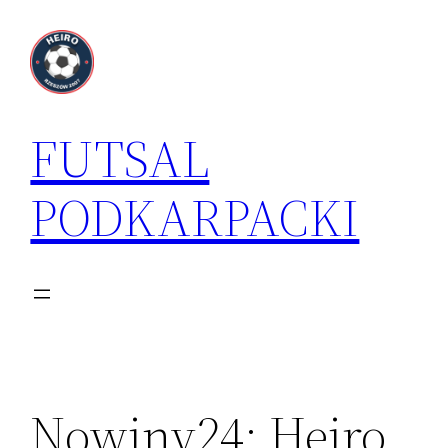
Przejdź
do
treści
FUTSAL
PODKARPACKI
Nowiny24: Heiro