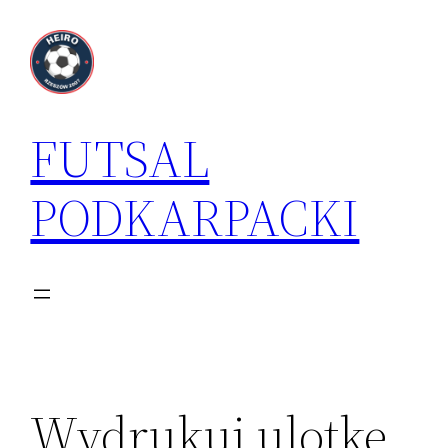
Przejdź
do
treści
FUTSAL
PODKARPACKI
Wydrukuj ulotkę