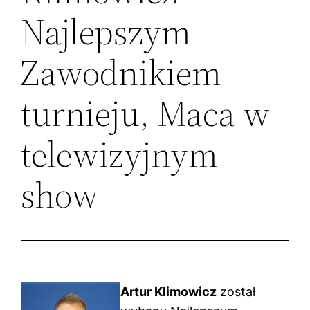
Najlepszym
Zawodnikiem
turnieju, Maca w
telewizyjnym
show
Artur Klimowicz
został