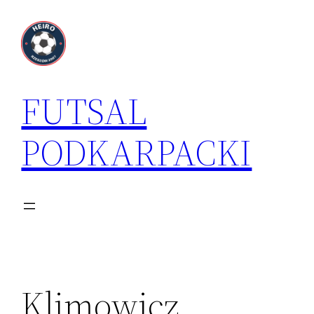
Przejdź
do
treści
FUTSAL
PODKARPACKI
Klimowicz