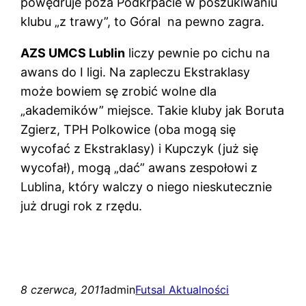
powędruje poza Podkrpacie w poszukiwaniu
klubu „z trawy”, to Góral na pewno zagra.
AZS UMCS Lublin
liczy pewnie po cichu na
awans do I ligi. Na zapleczu Ekstraklasy
może bowiem sę zrobić wolne dla
„akademików” miejsce. Takie kluby jak Boruta
Zgierz, TPH Polkowice (oba mogą się
wycofać z Ekstraklasy) i Kupczyk (już się
wycofał), mogą „dać” awans zespołowi z
Lublina, który walczy o niego nieskutecznie
już drugi rok z rzędu.
8 czerwca, 2011
admin
Futsal Aktualności