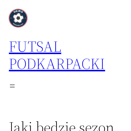
Przejdź
do
treści
FUTSAL
PODKARPACKI
Jaki będzie sezon