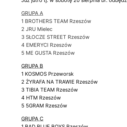
Już jutro tj. w sobotę 20 sierpnia br. odbędzi
GRUPA A
1 BROTHERS TEAM Rzeszów
2 JRU Mielec
3 SŁOCZE STREET Rzeszów
4 EMERYCI Rzeszów
5 ME GUSTA Rzeszów
GRUPA B
1 KOSMOS Przeworsk
2 ŻYRAFA NA TRAWIE Rzeszów
3 TIBIA TEAM Rzeszów
4 HTM Rzeszów
5 5GRAM Rzeszów
GRUPA C
1 BAD BLUE BOYS Rzeszów