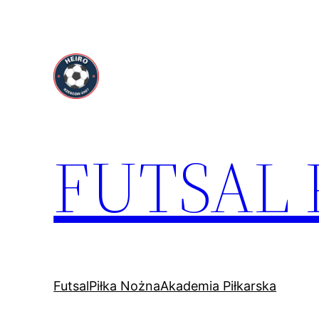
Przejdź
do
treści
FUTSAL
Futsal
Piłka Nożna
Akademia Piłkarska