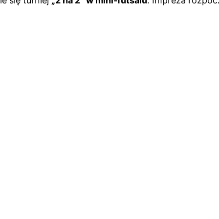
e się turniej
„2 na 2” w mini-futsalu
. Impreza rozpocz