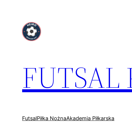
Przejdź
do
treści
FUTSAL
Futsal
Piłka Nożna
Akademia Piłkarska