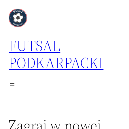
Przejdź
do
treści
FUTSAL
PODKARPACKI
Zagraj w nowej