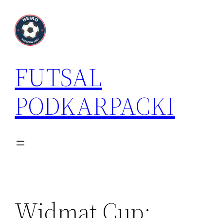
Przejdź
do
treści
FUTSAL
PODKARPACKI
Widmat Cup: