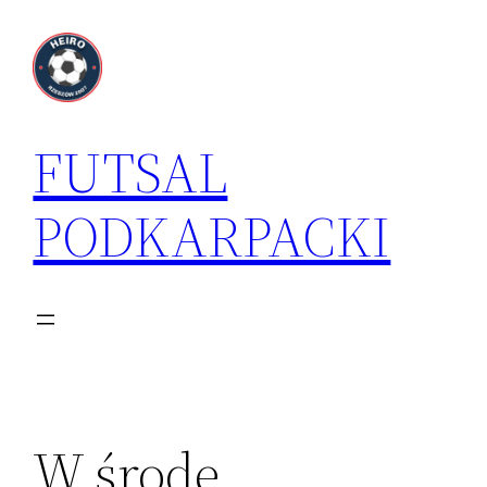
Przejdź
do
treści
FUTSAL
PODKARPACKI
W środę