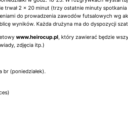
e trwał 2 x 20 minut (trzy ostatnie minuty spotka
eniami do prowadzenia zawodów futsalowych wg akt
ablicę wyników. Każda drużyna ma do dyspozycji szat
rnetowy
www.heirocup.pl
, który zawierać będzie wsz
wiady, zdjęcia itp.)
 br (poniedziałek).
ces)