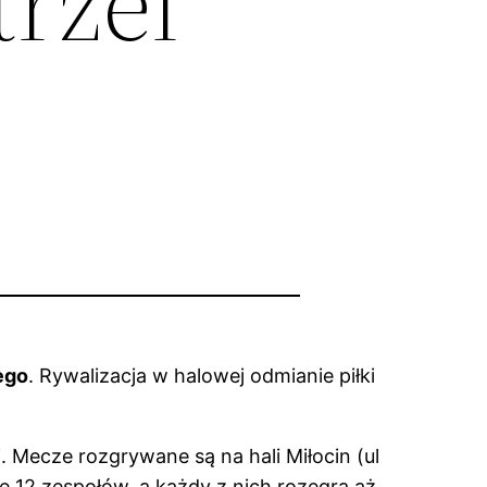
rzel
ego
. Rywalizacja w halowej odmianie piłki
 Mecze rozgrywane są na hali Miłocin (ul
 12 zespołów, a każdy z nich rozegra aż