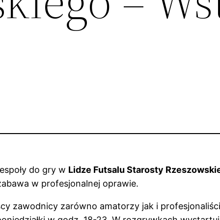
kiego – Wst
espoły do gry w
Lidze Futsalu Starosty Rzeszowski
a zabawa w profesjonalnej oprawie.
y zawodnicy zarówno amatorzy jak i profesjonaliści.
oniedziałki w godz. 18-23. W rozgrywkach wystartuje