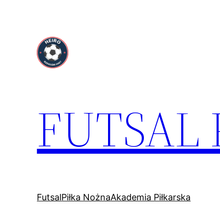
Przejdź
do
treści
FUTSAL
Futsal
Piłka Nożna
Akademia Piłkarska