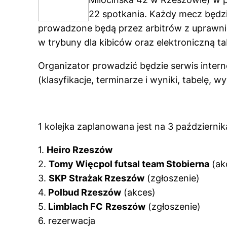
22 spotkania. Każdy mecz będzi
prowadzone będą przez arbitrów z uprawni
w trybuny dla kibiców oraz elektroniczną t
Organizator prowadzić będzie serwis inte
(klasyfikacje, terminarze i wyniki, tabelę, wy
1 kolejka zaplanowana jest na 3 października
1.
Heiro Rzeszów
2.
Tomy Więcpol futsal team Stobierna
(ak
3.
SKP Strażak Rzeszów
(zgłoszenie)
4.
Polbud Rzeszów
(akces)
5.
Limblach FC
Rzeszów
(zgłoszenie)
6. rezerwacja