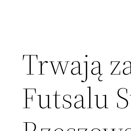
Trwają za
Futsalu S