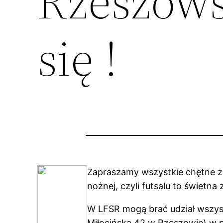
Rzeszows
się !
Zapraszamy wszystkie chętne z
nożnej, czyli futsalu to świetn
W LFSR mogą brać udział wszysc
Miłocińska 42 w Rzeszowie) w p